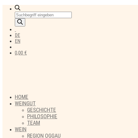
Products
search
DE
EN
0,00
€
HOME
WEINGUT
GESCHICHTE
PHILOSOPHIE
TEAM
WEIN
REGION OGGAU