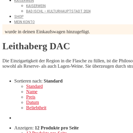
KAISERWEIN
KAISERWEIN
BAD ISCHL – KULTURHAUPTSTADT 2024
SHOP
MEIN KONTO
wurde in deinen Einkaufswagen hinzugefügt.
Leithaberg DAC
Die Einzigartigkeit der Region in die Flasche zu füllen, ist die Philos
sowohl als Reserve- als auch Lagen-Weine. Sie überzeugen durch stra
Sortieren nach:
Standard
Standard
Name
Preis
Datum
Beliebtheit
Anzeigen:
12 Produkte pro Seite