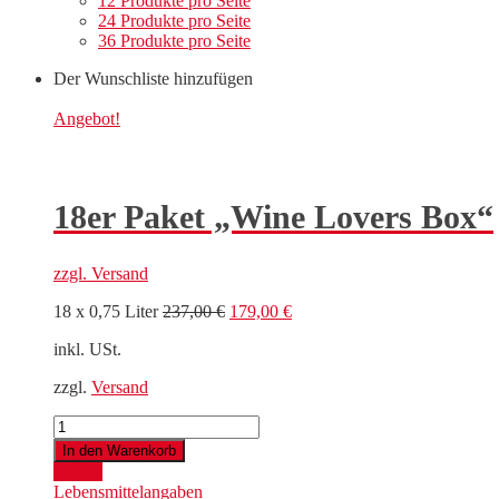
12 Produkte pro Seite
24 Produkte pro Seite
36 Produkte pro Seite
Der Wunschliste hinzufügen
Angebot!
18er Paket „Wine Lovers Box“
zzgl.
Versand
Ursprünglicher
Aktueller
18 x 0,75 Liter
237,00
€
179,00
€
Preis
Preis
inkl. USt.
war:
ist:
237,00 €
179,00 €.
zzgl.
Versand
18er
Paket
In den Warenkorb
"Wine
Details
Lovers
Lebensmittelangaben