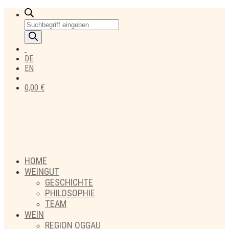
Products
search
DE
EN
0,00
€
HOME
WEINGUT
GESCHICHTE
PHILOSOPHIE
TEAM
WEIN
REGION OGGAU