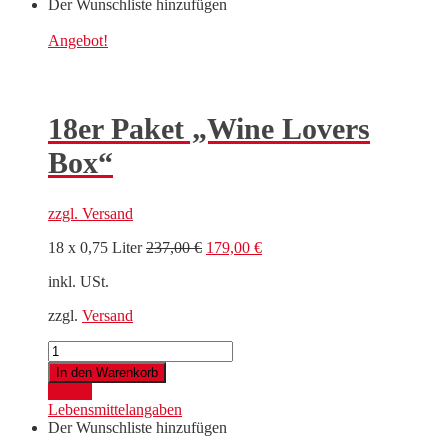
Der Wunschliste hinzufügen
Angebot!
18er Paket „Wine Lovers
Box“
zzgl.
Versand
Ursprünglicher
Aktueller
18 x 0,75 Liter
237,00
€
179,00
€
Preis
Preis
inkl. USt.
war:
ist:
237,00 €
179,00 €.
zzgl.
Versand
18er
Paket
In den Warenkorb
"Wine
Details
Lovers
Lebensmittelangaben
Box"
Der Wunschliste hinzufügen
Menge