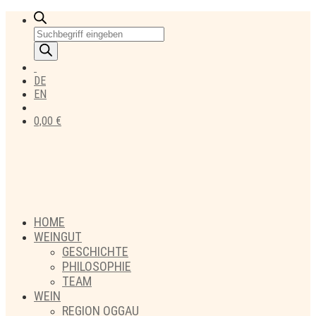
Products
search
DE
EN
0,00
€
HOME
WEINGUT
GESCHICHTE
PHILOSOPHIE
TEAM
WEIN
REGION OGGAU