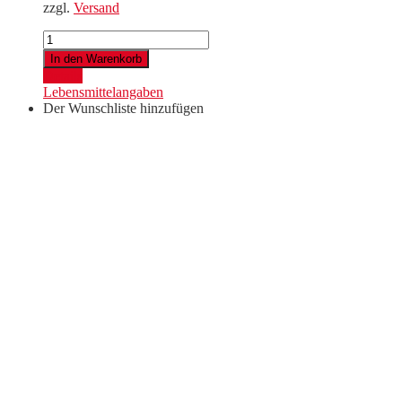
zzgl.
Versand
Blaufränkisch
M56
In den Warenkorb
Ried
Details
Marienthal
Lebensmittelangaben
2021
Der Wunschliste hinzufügen
Menge