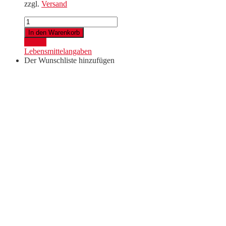
zzgl.
Versand
Chardonnay
Leithaberg
In den Warenkorb
DAC
Details
2025
Lebensmittelangaben
Menge
Der Wunschliste hinzufügen