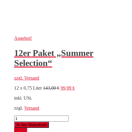
Angebot!
12er Paket „Summer
Selection“
zzgl.
Versand
Ursprünglicher
Aktueller
12 x 0,75 Liter
143,00
€
99,99
€
Preis
Preis
inkl. USt.
war:
ist:
143,00 €
99,99 €.
zzgl.
Versand
12er
Paket
In den Warenkorb
"Summer
Details