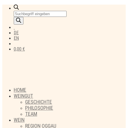
Products
search
DE
EN
0,00
€
HOME
WEINGUT
GESCHICHTE
PHILOSOPHIE
TEAM
WEIN
REGION OGGAU