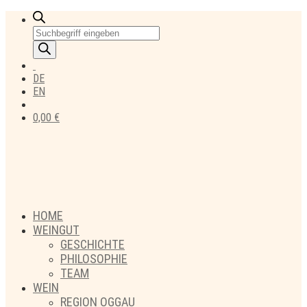
Products
search
DE
EN
0,00
€
HOME
WEINGUT
GESCHICHTE
PHILOSOPHIE
TEAM
WEIN
REGION OGGAU