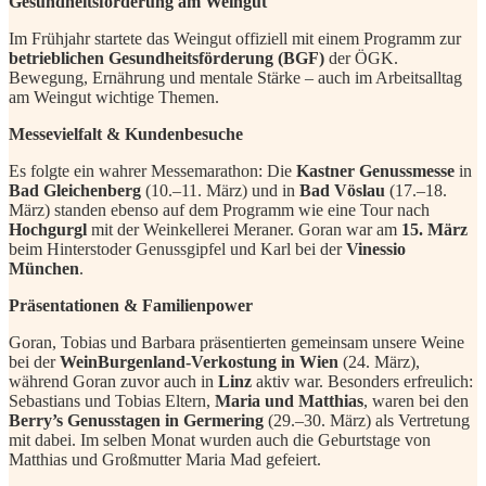
Gesundheitsförderung am Weingut
Im Frühjahr startete das Weingut offiziell mit einem Programm zur
betrieblichen Gesundheitsförderung (BGF)
der ÖGK.
Bewegung, Ernährung und mentale Stärke – auch im Arbeitsalltag
am Weingut wichtige Themen.
Messevielfalt & Kundenbesuche
Es folgte ein wahrer Messemarathon: Die
Kastner Genussmesse
in
Bad Gleichenberg
(10.–11. März) und in
Bad Vöslau
(17.–18.
März) standen ebenso auf dem Programm wie eine Tour nach
Hochgurgl
mit der Weinkellerei Meraner. Goran war am
15. März
beim Hinterstoder Genussgipfel und Karl bei der
Vinessio
München
.
Präsentationen & Familienpower
Goran, Tobias und Barbara präsentierten gemeinsam unsere Weine
bei der
WeinBurgenland-Verkostung in Wien
(24. März),
während Goran zuvor auch in
Linz
aktiv war. Besonders erfreulich:
Sebastians und Tobias Eltern,
Maria und Matthias
, waren bei den
Berry’s Genusstagen in Germering
(29.–30. März) als Vertretung
mit dabei. Im selben Monat wurden auch die Geburtstage von
Matthias und Großmutter Maria Mad gefeiert.