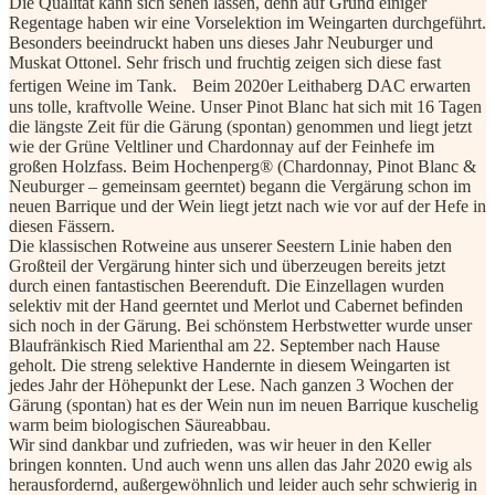
Die Qualität kann sich sehen lassen, denn auf Grund einiger
Regentage haben wir eine Vorselektion im Weingarten durchgeführt.
Besonders beeindruckt haben uns dieses Jahr Neuburger und
Muskat Ottonel. Sehr frisch und fruchtig zeigen sich diese fast
fertigen Weine im Tank. Beim 2020er Leithaberg DAC erwarten
uns tolle, kraftvolle Weine. Unser Pinot Blanc hat sich mit 16 Tagen
die längste Zeit für die Gärung (spontan) genommen und liegt jetzt
wie der Grüne Veltliner und Chardonnay auf der Feinhefe im
großen Holzfass. Beim Hochenperg® (Chardonnay, Pinot Blanc &
Neuburger – gemeinsam geerntet) begann die Vergärung schon im
neuen Barrique und der Wein liegt jetzt nach wie vor auf der Hefe in
diesen Fässern.
Die klassischen Rotweine aus unserer Seestern Linie haben den
Großteil der Vergärung hinter sich und überzeugen bereits jetzt
durch einen fantastischen Beerenduft. Die Einzellagen wurden
selektiv mit der Hand geerntet und Merlot und Cabernet befinden
sich noch in der Gärung. Bei schönstem Herbstwetter wurde unser
Blaufränkisch Ried Marienthal am 22. September nach Hause
geholt. Die streng selektive Handernte in diesem Weingarten ist
jedes Jahr der Höhepunkt der Lese. Nach ganzen 3 Wochen der
Gärung (spontan) hat es der Wein nun im neuen Barrique kuschelig
warm beim biologischen Säureabbau.
Wir sind dankbar und zufrieden, was wir heuer in den Keller
bringen konnten. Und auch wenn uns allen das Jahr 2020 ewig als
herausfordernd, außergewöhnlich und leider auch sehr schwierig in