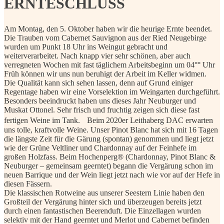
ERNTESCHLUSS
Am Montag, den 5. Oktober haben wir die heurige Ernte beendet.
Die Trauben vom Cabernet Sauvignon aus der Ried Neugebirge
wurden um Punkt 18 Uhr ins Weingut gebracht und
weiterverarbeitet. Nach knapp vier sehr schönen, aber auch
verregneten Wochen mit fast täglichem Arbeitsbeginn um 04°° Uhr
Früh können wir uns nun beruhigt der Arbeit im Keller widmen.
Die Qualität kann sich sehen lassen, denn auf Grund einiger
Regentage haben wir eine Vorselektion im Weingarten durchgeführt.
Besonders beeindruckt haben uns dieses Jahr Neuburger und
Muskat Ottonel. Sehr frisch und fruchtig zeigen sich diese fast
fertigen Weine im Tank. Beim 2020er Leithaberg DAC erwarten
uns tolle, kraftvolle Weine. Unser Pinot Blanc hat sich mit 16 Tagen
die längste Zeit für die Gärung (spontan) genommen und liegt jetzt
wie der Grüne Veltliner und Chardonnay auf der Feinhefe im
großen Holzfass. Beim Hochenperg® (Chardonnay, Pinot Blanc &
Neuburger – gemeinsam geerntet) begann die Vergärung schon im
neuen Barrique und der Wein liegt jetzt nach wie vor auf der Hefe in
diesen Fässern.
Die klassischen Rotweine aus unserer Seestern Linie haben den
Großteil der Vergärung hinter sich und überzeugen bereits jetzt
durch einen fantastischen Beerenduft. Die Einzellagen wurden
selektiv mit der Hand geerntet und Merlot und Cabernet befinden