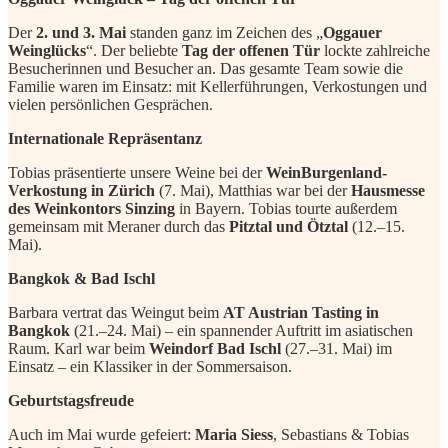
Der
2. und 3. Mai
standen ganz im Zeichen des „
Oggauer
Weinglücks
“. Der beliebte
Tag der offenen Tür
lockte zahlreiche
Besucherinnen und Besucher an. Das gesamte Team sowie die
Familie waren im Einsatz: mit Kellerführungen, Verkostungen und
vielen persönlichen Gesprächen.
Internationale Repräsentanz
Tobias präsentierte unsere Weine bei der
WeinBurgenland-
Verkostung in Zürich
(7. Mai), Matthias war bei der
Hausmesse
des Weinkontors Sinzing
in Bayern. Tobias tourte außerdem
gemeinsam mit Meraner durch das
Pitztal und Ötztal
(12.–15.
Mai).
Bangkok & Bad Ischl
Barbara vertrat das Weingut beim
AT Austrian Tasting in
Bangkok
(21.–24. Mai) – ein spannender Auftritt im asiatischen
Raum. Karl war beim
Weindorf Bad Ischl
(27.–31. Mai) im
Einsatz – ein Klassiker in der Sommersaison.
Geburtstagsfreude
Auch im Mai wurde gefeiert:
Maria Siess
, Sebastians & Tobias