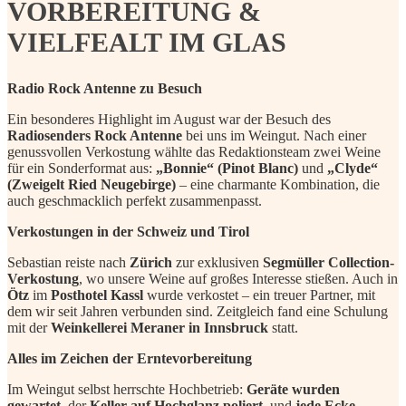
VORBEREITUNG &
VIELFEALT IM GLAS
Radio Rock Antenne zu Besuch
Ein besonderes Highlight im August war der Besuch des
Radiosenders Rock Antenne
bei uns im Weingut. Nach einer
genussvollen Verkostung wählte das Redaktionsteam zwei Weine
für ein Sonderformat aus:
„Bonnie“ (Pinot Blanc)
und
„Clyde“
(Zweigelt Ried Neugebirge)
– eine charmante Kombination, die
auch geschmacklich perfekt zusammenpasst.
Verkostungen in der Schweiz und Tirol
Sebastian reiste nach
Zürich
zur exklusiven
Segmüller Collection-
Verkostung
, wo unsere Weine auf großes Interesse stießen. Auch in
Ötz
im
Posthotel Kassl
wurde verkostet – ein treuer Partner, mit
dem wir seit Jahren verbunden sind. Zeitgleich fand eine Schulung
mit der
Weinkellerei Meraner in Innsbruck
statt.
Alles im Zeichen der Erntevorbereitung
Im Weingut selbst herrschte Hochbetrieb:
Geräte wurden
gewartet
, der
Keller auf Hochglanz poliert
, und
jede Ecke