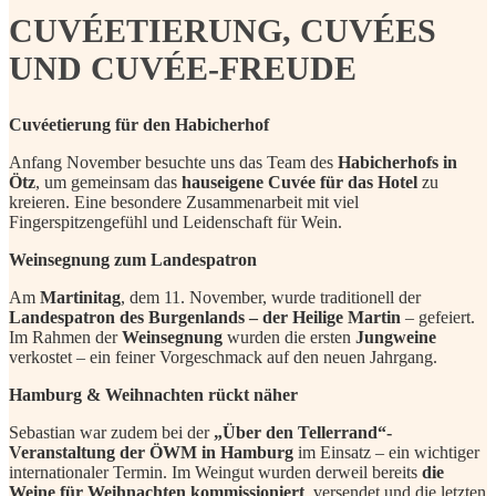
CUVÉETIERUNG, CUVÉES
UND CUVÉE-FREUDE
Cuvéetierung für den Habicherhof
Anfang November besuchte uns das Team des
Habicherhofs in
Ötz
, um gemeinsam das
hauseigene Cuvée für das Hotel
zu
kreieren. Eine besondere Zusammenarbeit mit viel
Fingerspitzengefühl und Leidenschaft für Wein.
Weinsegnung zum Landespatron
Am
Martinitag
, dem 11. November, wurde traditionell der
Landespatron des Burgenlands – der Heilige Martin
– gefeiert.
Im Rahmen der
Weinsegnung
wurden die ersten
Jungweine
verkostet – ein feiner Vorgeschmack auf den neuen Jahrgang.
Hamburg & Weihnachten rückt näher
Sebastian war zudem bei der
„Über den Tellerrand“-
Veranstaltung der ÖWM in Hamburg
im Einsatz – ein wichtiger
internationaler Termin. Im Weingut wurden derweil bereits
die
Weine für Weihnachten kommissioniert
, versendet und die letzten