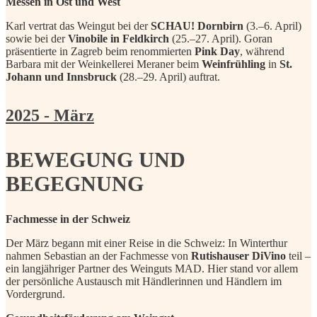
Messen in Ost und West
Karl vertrat das Weingut bei der
SCHAU! Dornbirn
(3.–6. April)
sowie bei der
Vinobile in Feldkirch
(25.–27. April). Goran
präsentierte in Zagreb beim renommierten
Pink Day
, während
Barbara mit der Weinkellerei Meraner beim
Weinfrühling
in
St.
Johann und Innsbruck
(28.–29. April) auftrat.
2025 - März
BEWEGUNG UND
BEGEGNUNG
Fachmesse in der Schweiz
Der März begann mit einer Reise in die Schweiz: In Winterthur
nahmen Sebastian an der Fachmesse von
Rutishauser DiVino
teil –
ein langjähriger Partner des Weinguts MAD. Hier stand vor allem
der persönliche Austausch mit Händlerinnen und Händlern im
Vordergrund.