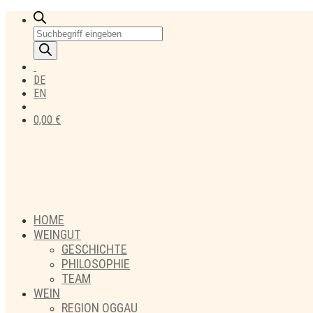
Products
search
DE
EN
0,00
€
HOME
WEINGUT
GESCHICHTE
PHILOSOPHIE
TEAM
WEIN
REGION OGGAU