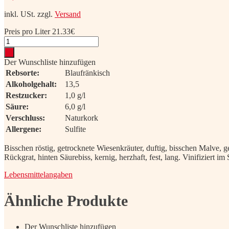
inkl. USt.
zzgl.
Versand
Preis pro Liter 21.33€
Rosé
Blaufränkisch
Ried
Der Wunschliste hinzufügen
Marienthal
Rebsorte:
Blaufränkisch
2025
Alkoholgehalt:
13,5
Menge
Restzucker:
1,0 g/l
Säure:
6,0 g/l
Verschluss:
Naturkork
Allergene:
Sulfite
Bisschen röstig, getrocknete Wiesenkräuter, duftig, bisschen Malve, g
Rückgrat, hinten Säurebiss, kernig, herzhaft, fest, lang. Vinifiziert i
Lebensmittelangaben
Ähnliche Produkte
Der Wunschliste hinzufügen