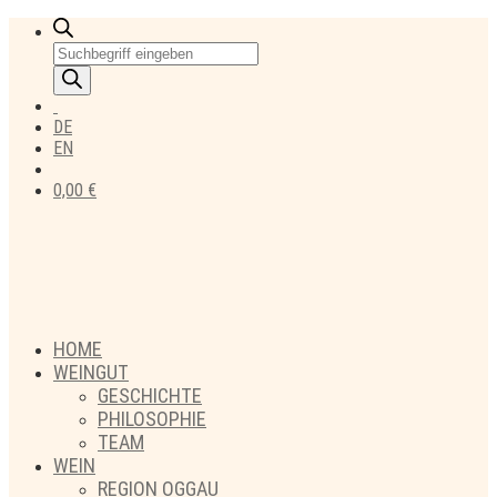
Products
search
DE
EN
0,00
€
HOME
WEINGUT
GESCHICHTE
PHILOSOPHIE
TEAM
WEIN
REGION OGGAU