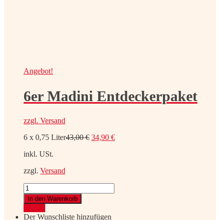
Angebot!
6er Madini Entdeckerpaket
zzgl.
Versand
Ursprünglicher
Aktueller
6 x 0,75 Liter
43,00
€
34,90
€
Preis
Preis
inkl. USt.
war:
ist:
43,00 €
34,90 €.
zzgl.
Versand
6er
Madini
In den Warenkorb
Entdeckerpaket
Details
Menge
Der Wunschliste hinzufügen