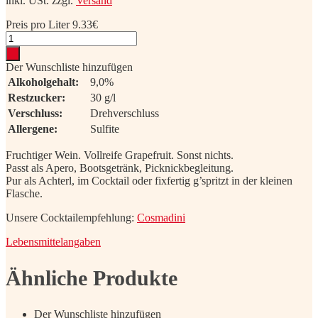
inkl. USt.
zzgl.
Versand
Preis pro Liter 9.33€
Madini®
Grapefruit
Menge
Der Wunschliste hinzufügen
Alkoholgehalt:
9,0%
Restzucker:
30 g/l
Verschluss:
Drehverschluss
Allergene:
Sulfite
Fruchtiger Wein. Vollreife Grapefruit. Sonst nichts.
Passt als Apero, Bootsgetränk, Picknickbegleitung.
Pur als Achterl, im Cocktail oder fixfertig g’spritzt in der kleinen
Flasche.
Unsere Cocktailempfehlung:
Cosmadini
Lebensmittelangaben
Ähnliche Produkte
Der Wunschliste hinzufügen