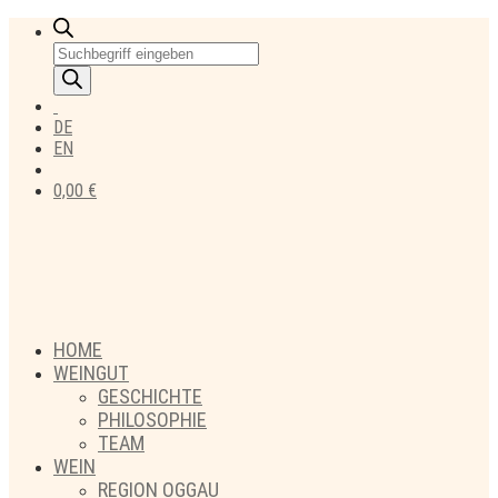
Products
search
DE
EN
0,00
€
HOME
WEINGUT
GESCHICHTE
PHILOSOPHIE
TEAM
WEIN
REGION OGGAU