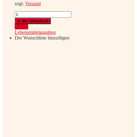
zzgl.
Versand
Herztröpferl
Weiß
In den Warenkorb
2025
Details
quantity
Lebensmittelangaben
Der Wunschliste hinzufügen