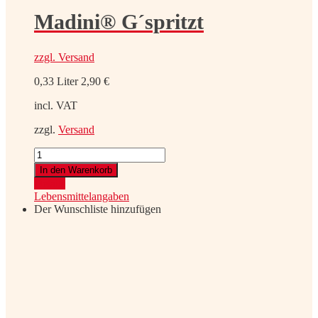
Madini® G´spritzt
zzgl.
Versand
0,33 Liter
2,90
€
incl. VAT
zzgl.
Versand
Madini®
G
In den Warenkorb
´spritzt
Details
quantity
Lebensmittelangaben
Der Wunschliste hinzufügen