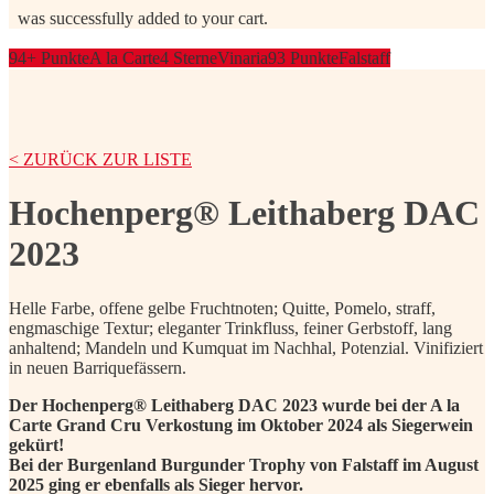
was successfully added to your cart.
94+ Punkte
A la Carte
4 Sterne
Vinaria
93 Punkte
Falstaff
< ZURÜCK ZUR LISTE
Hochenperg® Leithaberg DAC
2023
Helle Farbe, offene gelbe Fruchtnoten; Quitte, Pomelo, straff,
engmaschige Textur; eleganter Trinkfluss, feiner Gerbstoff, lang
anhaltend; Mandeln und Kumquat im Nachhal, Potenzial. Vinifiziert
in neuen Barriquefässern.
Der Hochenperg® Leithaberg DAC 2023 wurde bei der A la
Carte Grand Cru Verkostung im Oktober 2024 als Siegerwein
gekürt!
Bei der Burgenland Burgunder Trophy von Falstaff im August
2025 ging er ebenfalls als Sieger hervor.