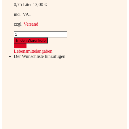
0,75 Liter
13,00
€
incl. VAT
zzgl.
Versand
ROCK
ANTENNE
In den Warenkorb
Österreich
Details
Wein
Lebensmittelangaben
"Bonnie"
Der Wunschliste hinzufügen
Grüner
Veltliner
Leithaberg
DAC
2025
quantity