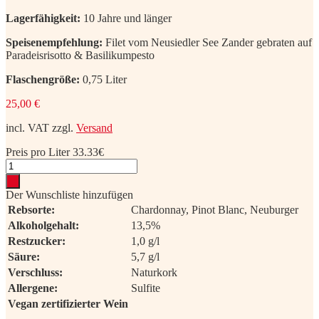
Lagerfähigkeit:
10 Jahre und länger
Speisenempfehlung:
Filet vom Neusiedler See Zander gebraten auf
Paradeisrisotto & Basilikumpesto
Flaschengröße:
0,75 Liter
25,00
€
incl. VAT
zzgl.
Versand
Preis pro Liter 33.33€
Hochenperg®
Leithaberg
DAC
Der Wunschliste hinzufügen
2023
Rebsorte:
Chardonnay, Pinot Blanc, Neuburger
quantity
Alkoholgehalt:
13,5%
Restzucker:
1,0 g/l
Säure:
5,7 g/l
Verschluss:
Naturkork
Allergene:
Sulfite
Vegan zertifizierter Wein