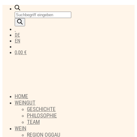
Products
search
DE
EN
0,00
€
HOME
WEINGUT
GESCHICHTE
PHILOSOPHIE
TEAM
WEIN
REGION OGGAU