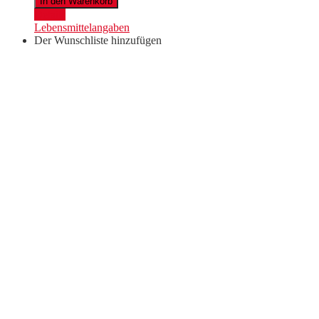
In den Warenkorb
Ried
Details
Marienthal
Lebensmittelangaben
2021
Der Wunschliste hinzufügen
Menge