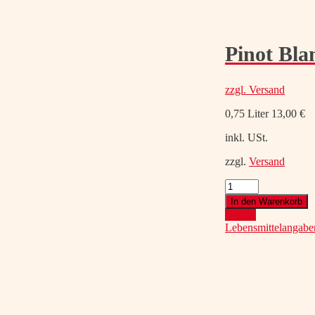
Pinot Bla
zzgl.
Versand
0,75 Liter
13,00
€
inkl. USt.
zzgl.
Versand
Pinot
Blanc
In den Warenkorb
Leithaberg
Details
DAC
Lebensmittelangabe
2024
Menge