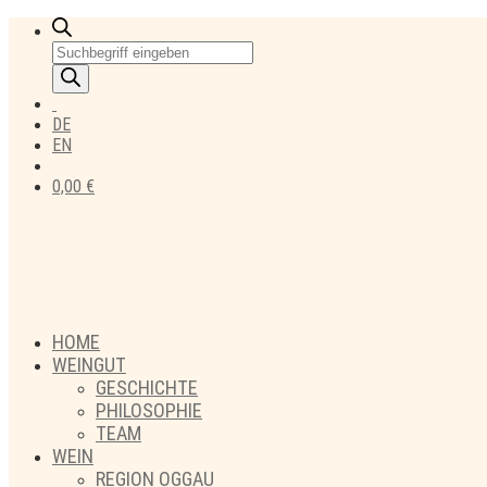
Products
search
DE
EN
0,00
€
HOME
WEINGUT
GESCHICHTE
PHILOSOPHIE
TEAM
WEIN
REGION OGGAU