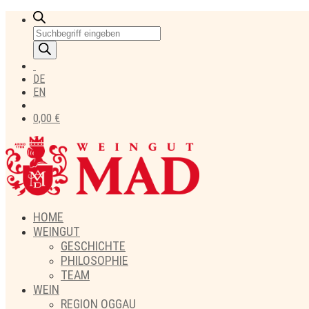
Products
search
DE
EN
0,00
€
HOME
WEINGUT
GESCHICHTE
PHILOSOPHIE
TEAM
WEIN
REGION OGGAU