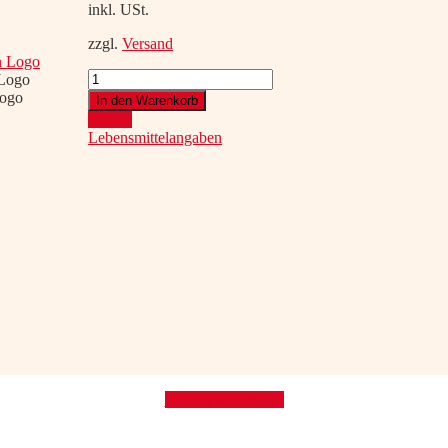
inkl. USt.
zzgl.
Versand
Furioso
2023
In den Warenkorb
Menge
Details
Lebensmittelangaben
Vertrag widerrufen