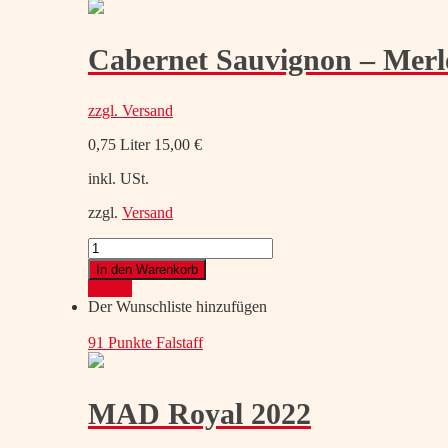
Cabernet Sauvignon – Merl
zzgl.
Versand
0,75 Liter
15,00
€
inkl. USt.
zzgl.
Versand
Cabernet
Sauvignon
In den Warenkorb
-
Details
Merlot
Der Wunschliste hinzufügen
Ried
Neugebirge
91 Punkte
Falstaff
2022
Menge
MAD Royal 2022