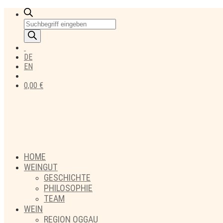
Products
search
DE
EN
0,00
€
HOME
WEINGUT
GESCHICHTE
PHILOSOPHIE
TEAM
WEIN
REGION OGGAU