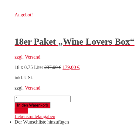
Angebot!
18er Paket „Wine Lovers Box“
zzgl.
Versand
Ursprünglicher
Aktueller
18 x 0,75 Liter
237,00
€
179,00
€
Preis
Preis
inkl. USt.
war:
ist:
237,00 €
179,00 €.
zzgl.
Versand
18er
Paket
In den Warenkorb
"Wine
Details
Lovers
Lebensmittelangaben
Box"
Der Wunschliste hinzufügen
Menge