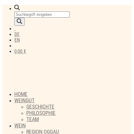
Products
search
DE
EN
0,00
€
HOME
WEINGUT
GESCHICHTE
PHILOSOPHIE
TEAM
WEIN
REGION OGGAU