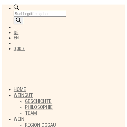
Products
search
DE
EN
0,00
€
HOME
WEINGUT
GESCHICHTE
PHILOSOPHIE
TEAM
WEIN
REGION OGGAU