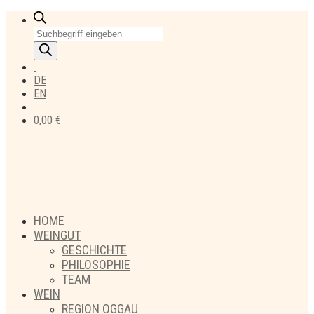
Products
search
DE
EN
0,00
€
HOME
WEINGUT
GESCHICHTE
PHILOSOPHIE
TEAM
WEIN
REGION OGGAU