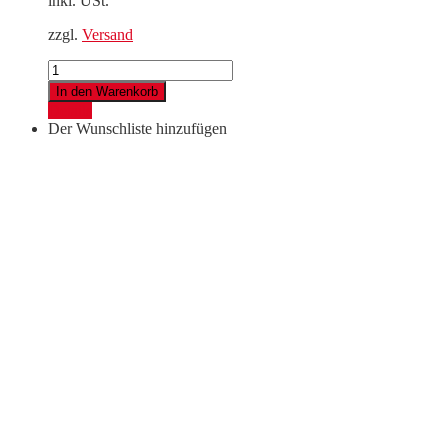
inkl. USt.
zzgl.
Versand
Hochenperg®
Leithaberg
In den Warenkorb
DAC
Details
2023
Der Wunschliste hinzufügen
Menge