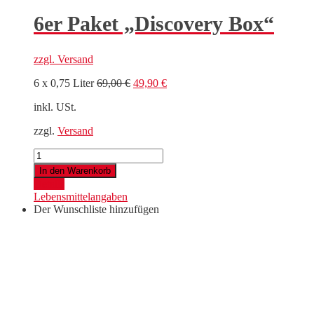
6er Paket „Discovery Box“
zzgl.
Versand
Ursprünglicher
Aktueller
6 x 0,75 Liter
69,00
€
49,90
€
Preis
Preis
inkl. USt.
war:
ist:
69,00 €
49,90 €.
zzgl.
Versand
6er
Paket
In den Warenkorb
"Discovery
Details
Box"
Lebensmittelangaben
Menge
Der Wunschliste hinzufügen