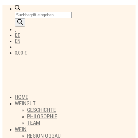
Products
search
DE
EN
0,00
€
HOME
WEINGUT
GESCHICHTE
PHILOSOPHIE
TEAM
WEIN
REGION OGGAU