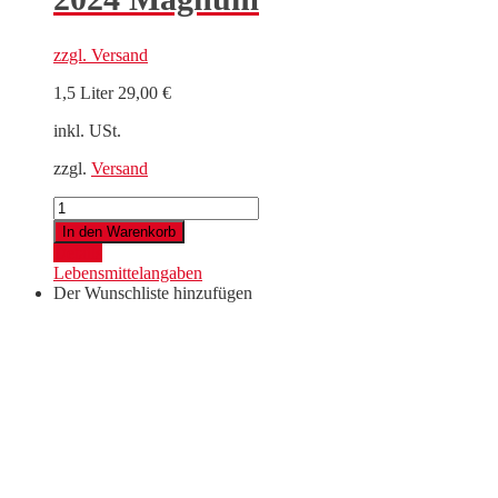
zzgl.
Versand
1,5 Liter
29,00
€
inkl. USt.
zzgl.
Versand
Pinot
Blanc
In den Warenkorb
Leithaberg
Details
DAC
Lebensmittelangaben
2024
Der Wunschliste hinzufügen
Magnum
Menge