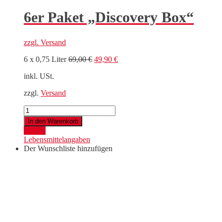
6er Paket „Discovery Box“
zzgl.
Versand
Ursprünglicher
Aktueller
6 x 0,75 Liter
69,00
€
49,90
€
Preis
Preis
inkl. USt.
war:
ist:
69,00 €
49,90 €.
zzgl.
Versand
6er
Paket
In den Warenkorb
"Discovery
Details
Box"
Lebensmittelangaben
Menge
Der Wunschliste hinzufügen