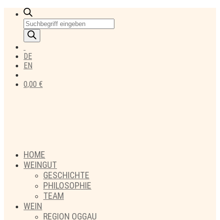
Products
search
DE
EN
0,00
€
HOME
WEINGUT
GESCHICHTE
PHILOSOPHIE
TEAM
WEIN
REGION OGGAU