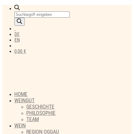
Products
search
DE
EN
0,00
€
HOME
WEINGUT
GESCHICHTE
PHILOSOPHIE
TEAM
WEIN
REGION OGGAU