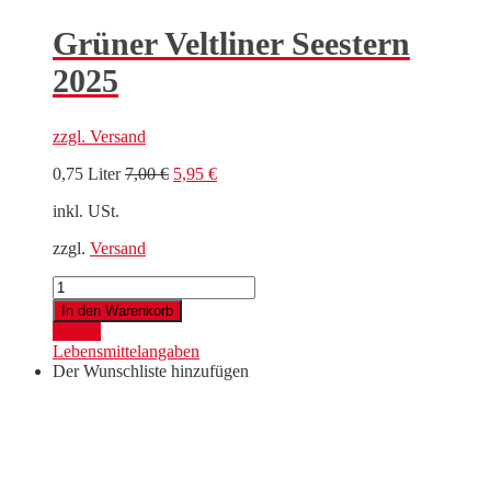
Grüner Veltliner Seestern
2025
zzgl.
Versand
Ursprünglicher
Aktueller
0,75 Liter
7,00
€
5,95
€
Preis
Preis
inkl. USt.
war:
ist:
7,00 €
5,95 €.
zzgl.
Versand
Grüner
Veltliner
In den Warenkorb
Seestern
Details
2025
Lebensmittelangaben
Menge
Der Wunschliste hinzufügen