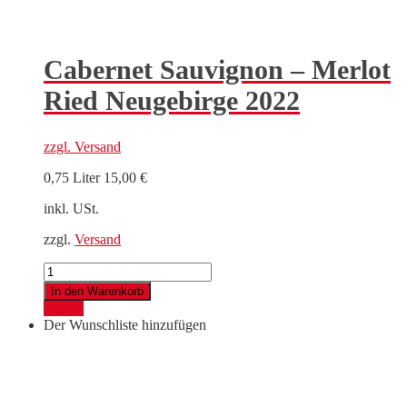
Cabernet Sauvignon – Merlot
Ried Neugebirge 2022
zzgl.
Versand
0,75 Liter
15,00
€
inkl. USt.
zzgl.
Versand
Cabernet
Sauvignon
In den Warenkorb
-
Details
Merlot
Der Wunschliste hinzufügen
Ried
Neugebirge
2022
Menge