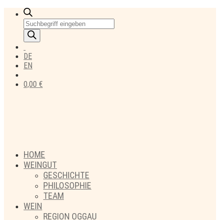
Products
search
DE
EN
0,00
€
HOME
WEINGUT
GESCHICHTE
PHILOSOPHIE
TEAM
WEIN
REGION OGGAU