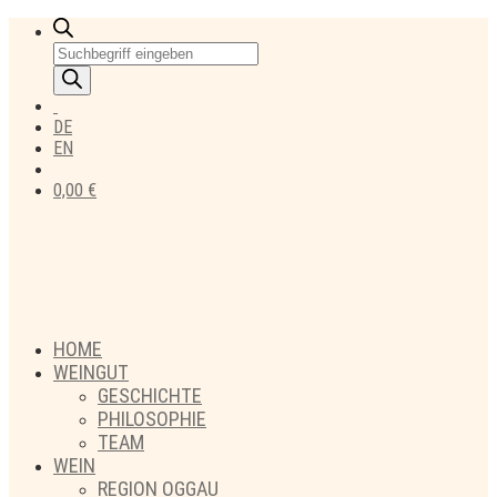
Products
search
DE
EN
0,00
€
HOME
WEINGUT
GESCHICHTE
PHILOSOPHIE
TEAM
WEIN
REGION OGGAU