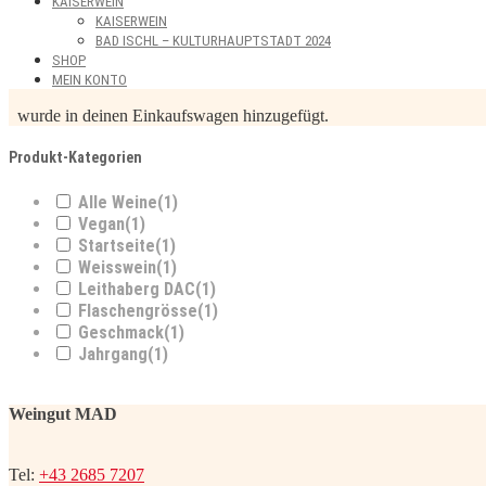
KAISERWEIN
KAISERWEIN
BAD ISCHL – KULTURHAUPTSTADT 2024
SHOP
MEIN KONTO
wurde in deinen Einkaufswagen hinzugefügt.
Produkt-Kategorien
Alle Weine
(1)
Vegan
(1)
Startseite
(1)
Weisswein
(1)
Leithaberg DAC
(1)
Flaschengrösse
(1)
Geschmack
(1)
Jahrgang
(1)
Weingut MAD
Tel:
+43 2685 7207