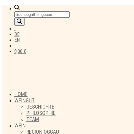
Products
search
DE
EN
0,00
€
HOME
WEINGUT
GESCHICHTE
PHILOSOPHIE
TEAM
WEIN
REGION OGGAU