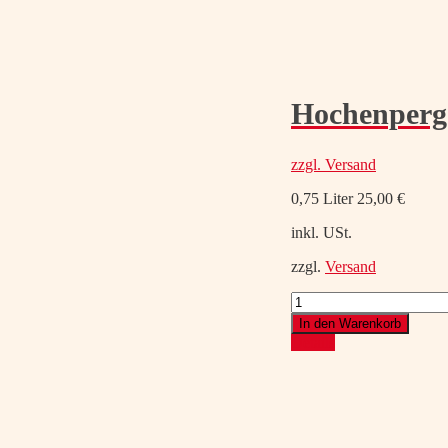
Hochenperg
zzgl.
Versand
0,75 Liter
25,00
€
inkl. USt.
zzgl.
Versand
Hochenperg®
Leithaberg
In den Warenkorb
DAC
Details
2023
Menge