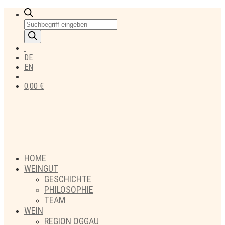
Products
search
DE
EN
0,00
€
HOME
WEINGUT
GESCHICHTE
PHILOSOPHIE
TEAM
WEIN
REGION OGGAU