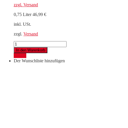
zzgl.
Versand
0,75 Liter
46,99
€
inkl. USt.
zzgl.
Versand
Blaufränkisch
Ried
In den Warenkorb
Marienthal
Details
2016
Der Wunschliste hinzufügen
LATE
RELEASE
Menge