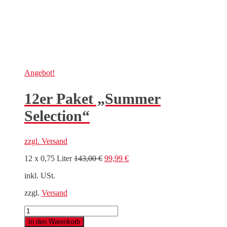
Angebot!
12er Paket „Summer
Selection“
zzgl.
Versand
Ursprünglicher
Aktueller
12 x 0,75 Liter
143,00
€
99,99
€
Preis
Preis
inkl. USt.
war:
ist:
143,00 €
99,99 €.
zzgl.
Versand
12er
Paket
In den Warenkorb