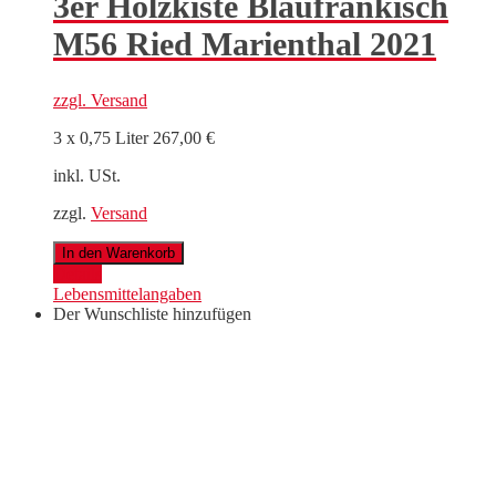
3er Holzkiste Blaufränkisch
M56 Ried Marienthal 2021
zzgl.
Versand
3 x 0,75 Liter
267,00
€
inkl. USt.
zzgl.
Versand
3er
In den Warenkorb
Holzkiste
Details
Blaufränkisch
Lebensmittelangaben
M56
Der Wunschliste hinzufügen
Ried
Marienthal
2021
Menge