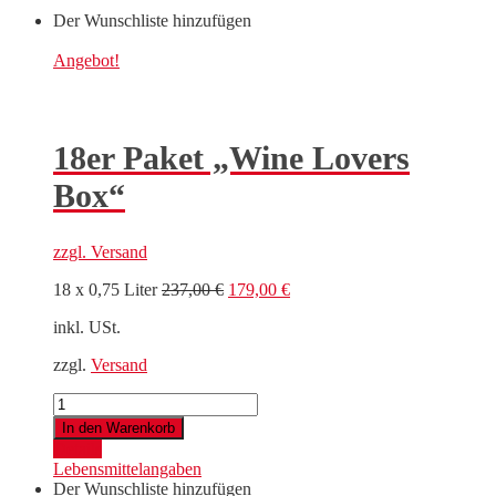
Der Wunschliste hinzufügen
Angebot!
18er Paket „Wine Lovers
Box“
zzgl.
Versand
Ursprünglicher
Aktueller
18 x 0,75 Liter
237,00
€
179,00
€
Preis
Preis
inkl. USt.
war:
ist:
237,00 €
179,00 €.
zzgl.
Versand
18er
Paket
In den Warenkorb
"Wine
Details
Lovers
Lebensmittelangaben
Box"
Der Wunschliste hinzufügen