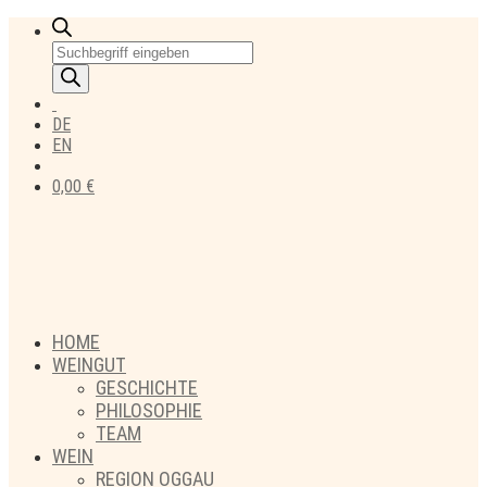
Products
search
DE
EN
0,00
€
HOME
WEINGUT
GESCHICHTE
PHILOSOPHIE
TEAM
WEIN
REGION OGGAU