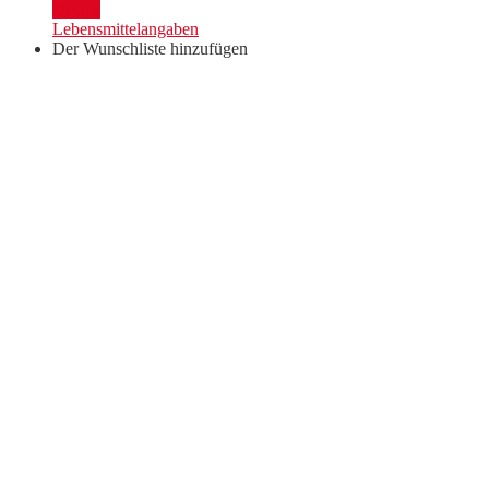
"Summer
Details
Selection"
Lebensmittelangaben
Menge
Der Wunschliste hinzufügen