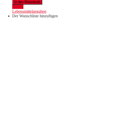
Paket
In den Warenkorb
"Discovery
Details
Box"
Lebensmittelangaben
Menge
Der Wunschliste hinzufügen