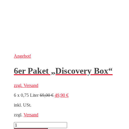
Angebot!
6er Paket „Discovery Box“
zzgl.
Versand
Ursprünglicher
Aktueller
6 x 0,75 Liter
69,00
€
49,90
€
Preis
Preis
inkl. USt.
war:
ist:
69,00 €
49,90 €.
zzgl.
Versand
6er