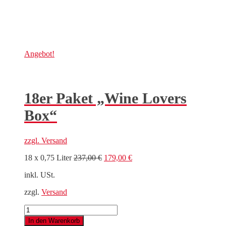
Angebot!
18er Paket „Wine Lovers
Box“
zzgl.
Versand
Ursprünglicher
Aktueller
18 x 0,75 Liter
237,00
€
179,00
€
Preis
Preis
inkl. USt.
war:
ist:
237,00 €
179,00 €.
zzgl.
Versand
18er
Paket
In den Warenkorb