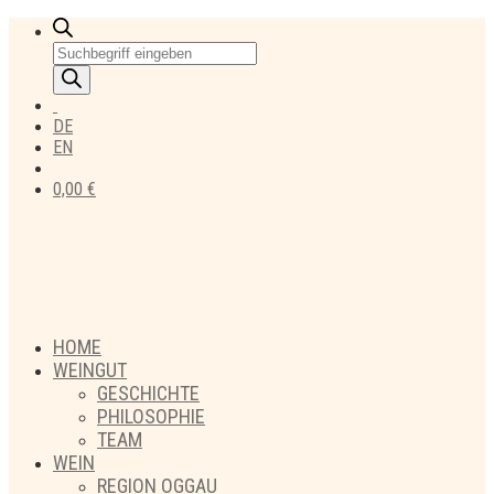
Products
search
DE
EN
0,00
€
HOME
WEINGUT
GESCHICHTE
PHILOSOPHIE
TEAM
WEIN
REGION OGGAU