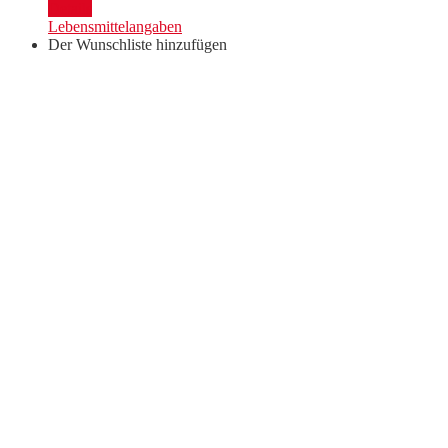
"Wine
Details
Lovers
Lebensmittelangaben
Box"
Der Wunschliste hinzufügen
Menge