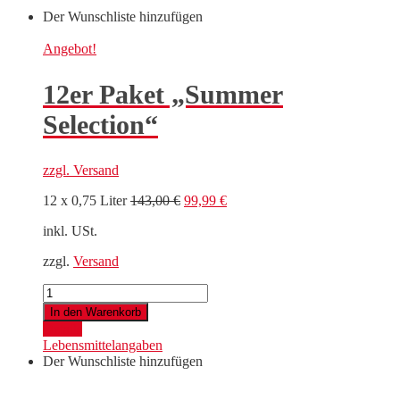
Der Wunschliste hinzufügen
Angebot!
12er Paket „Summer
Selection“
zzgl.
Versand
Ursprünglicher
Aktueller
12 x 0,75 Liter
143,00
€
99,99
€
Preis
Preis
inkl. USt.
war:
ist:
143,00 €
99,99 €.
zzgl.
Versand
12er
Paket
In den Warenkorb
"Summer
Details
Selection"
Lebensmittelangaben
Menge
Der Wunschliste hinzufügen