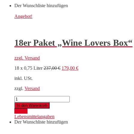
Der Wunschliste hinzufügen
Angebot!
18er Paket „Wine Lovers Box“
zzgl.
Versand
Ursprünglicher
Aktueller
18 x 0,75 Liter
237,00
€
179,00
€
Preis
Preis
inkl. USt.
war:
ist:
237,00 €
179,00 €.
zzgl.
Versand
18er
Paket
In den Warenkorb
"Wine
Details
Lovers
Lebensmittelangaben
Box"
Der Wunschliste hinzufügen
Menge