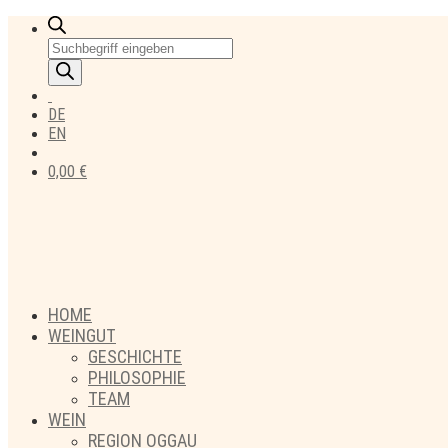
Products
search
DE
EN
0,00
€
HOME
WEINGUT
GESCHICHTE
PHILOSOPHIE
TEAM
WEIN
REGION OGGAU