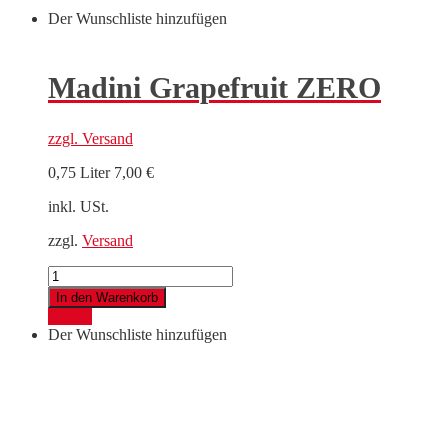
Der Wunschliste hinzufügen
Madini Grapefruit ZERO
zzgl.
Versand
0,75 Liter
7,00
€
inkl. USt.
zzgl.
Versand
Madini
Grapefruit
In den Warenkorb
ZERO
Details
Menge
Der Wunschliste hinzufügen