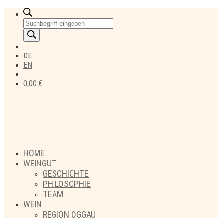
Products
search
DE
EN
0,00
€
HOME
WEINGUT
GESCHICHTE
PHILOSOPHIE
TEAM
WEIN
REGION OGGAU