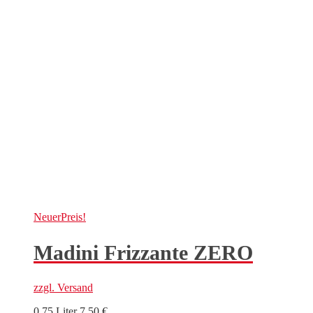
Neuer
Preis!
Madini Frizzante ZERO
zzgl.
Versand
0,75 Liter
7,50
€