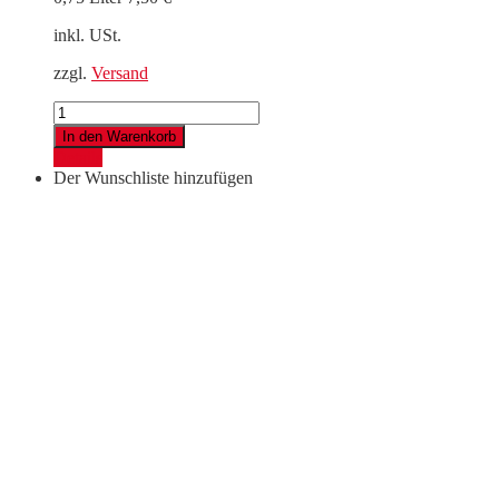
inkl. USt.
zzgl.
Versand
Madini
Frizzante
In den Warenkorb
ZERO
Details
Menge
Der Wunschliste hinzufügen